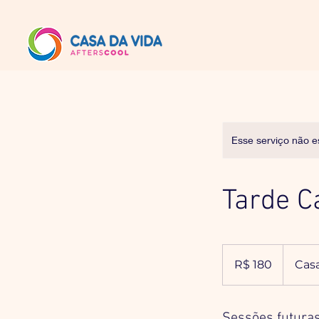
Esse serviço não e
Tarde Ca
180
Reais
R$ 180
Casa
brasileiros
Sessões futura